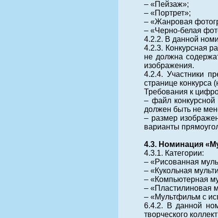
– «Пейзаж»;
– «Портрет»;
– «Жанровая фотог
– «Черно-белая фот
4.2.2. В данной ном
4.2.3. Конкурсная 
не должна содержа
изображения.
4.2.4. Участники 
странице конкурса (
Требования к цифро
– файл конкурсной 
должен быть не мен
– размер изображен
варианты прямоуголь
4.3. Номинация «
4.3.1. Категории:
– «Рисованная муль
– «Кукольная мульт
– «Компьютерная му
– «Пластилиновая м
– «Мультфильм с ис
6.4.2. В данной но
творческого коллект