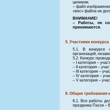
целиком;
– файл изображения 
«вес» файла не дол
ВНИМАНИЕ!
– Работы, не со
принимаются.
5. Участники конкурса
5.1. В конкурсе 
организаций, незав
5.2. Конкурс провод
– I категория – учас
– II категория – уча
– III категория – уча
– IV категория – уча
– V категория – учас
6. Общие требования 
6.1. Все работы до
праздника Пасхи – В