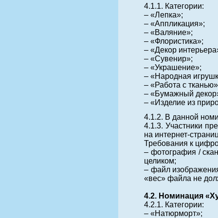
4.1.1. Категории:
– «Лепка»;
– «Аппликация»;
– «Валяние»;
– «Флористика»;
– «Декор интерьера
– «Сувенир»;
– «Украшение»;
– «Народная игрушк
– «Работа с тканью»
– «Бумажный декор
– «Изделие из прир
4.1.2. В данной ном
4.1.3. Участники п
на интернет-страниц
Требования к цифро
– фотография / ска
целиком;
– файл изображения 
«вес» файла не дол
4.2. Номинация «
4.2.1. Категории:
– «Натюрморт»;