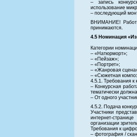
– запись конкурс
использование мик
– последующий монт
ВНИМАНИЕ! Работы,
принимаются.
4.5 Номинация «И
Категории номинаци
– «Натюрморт»;
– «Пейзаж»;
– «Портрет»;
– «Жанровая сцена
– «Сюжетная компо
4.5.1. Требования к
– Конкурсная работ
тематически должна
– От одного участни
4.5.2. Подача конк
Участники предста
интернет-страниц
организации зрител
Требования к цифро
– фотография / ска