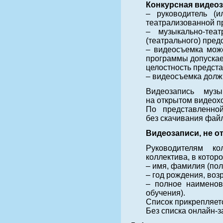
Конкурсная видео
– руководитель (и
театрализованной п
– музыкально-теа
(театрального) пред
– видеосъемка може
программы допускае
целостность предст
– видеосъемка должн
Видеозапись муз
на открытом видеохо
По представленно
без скачивания фай
Видеозаписи, не о
Руководителям ко
коллектива, в котор
– имя, фамилия (пол
– год рождения, возр
– полное наименова
обучения).
Список прикрепляетс
Без списка онлайн-з