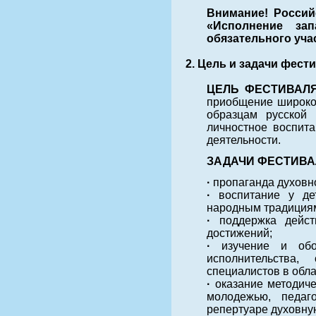
Внимание! Россий
«Исполнение за
обязательного уча
2. Цель и задачи фест
ЦЕЛЬ ФЕСТИВАЛ
приобщение широког
образцам русской 
личностное воспита
деятельности.
ЗАДАЧИ ФЕСТИВА
·
пропаганда духовно
·
воспитание у де
народным традициям
·
поддержка дейст
достижений;
·
изучение и об
исполнительства,
специалистов в обла
·
оказание методич
молодежью, педаг
репертуаре духовну