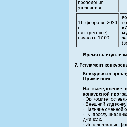
проведения
уточняется
К
11 февраля 2024
н
г.
«
(воскресенье)
м
начало в 17:00
з
(в
Время выступления
7. Регламент конкурс
Конкурсные просл
Примечания:
На выступление в
конкурсной програ
· Оргкомитет оставл
· Внешний вид конк
· Наличие сменной о
· К прослушиванию
джинсах.
· Использование фо