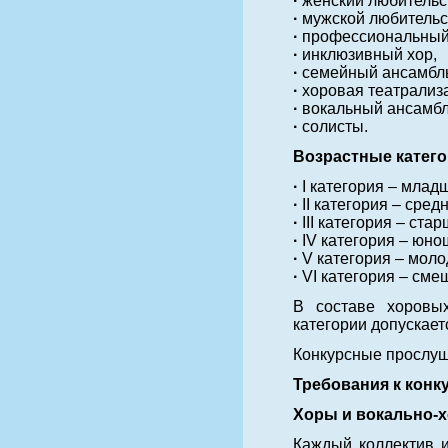
·
женский любительс
·
мужской любительс
·
профессиональный
·
инклюзивный хор,
·
семейный ансамбл
·
хоровая театрализ
·
вокальный ансамбл
·
солисты.
Возрастные катего
·
I категория – младш
·
II категория – сред
·
III категория – стар
·
IV категория – юнош
·
V категория – молод
·
VI категория – сме
В составе хоровых
категории допускает
Конкурсные прослуш
Требования к конк
Хоры и вокально-
Каждый коллектив и