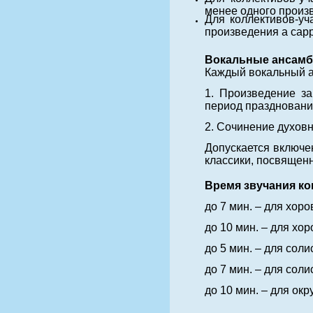
менее одного произв
Для коллективов-уч
произведения a capp
Вокальные ансамб
Каждый вокальный а
1. Произведение за
период праздновани
2. Сочинение духов
Допускается включе
классики, посвящен
Время звучания к
до 7 мин. – для хоро
до 10 мин. – для хор
до 5 мин. – для солис
до 7 мин. – для солис
до 10 мин. – для ок