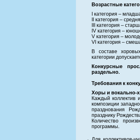
Возрастные катего
I категория – младша
II категория – средня
III категория – старш
IV категория – юноше
V категория – молод
VI категория – смеш
В составе хоровых
категории допускает
Конкурсные прос
раздельно.
Требования к конк
Хоры и вокально-
Каждый коллектив и
композиции западно
празднования Рож
празднику Рождеств
Количество произ
программы.
Для коллективов-уч