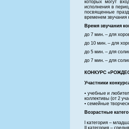
которых могут вхо
исполнения в перио
посвященные празд
временем звучания 
Время звучания к
до 7 мин. – для хоро
до 10 мин. – для хор
до 5 мин. – для солис
до 7 мин. – для солис
КОНКУРС «РОЖДЕ
Участники конкурс
• учебные и любите
коллективы (от 2 уч
• семейные творческ
Возрастные катего
I категория – младша
II категория – средня