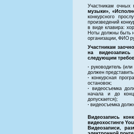
Участникам очных
музыки», «Исполн
конкурсного просл
произведений конку
в виде клавира: хо
Ноты должны быть н
организации, ФИО р
Участникам заочн
на видеозапись 
следующим требов
·
руководитель (или
должен представить 
·
конкурсная прогр
остановок;
·
видеосъемка дол
начала и до конц
допускается);
·
видеосъемка должн
Видеозапись кон
видеохостинге YouT
Видеозаписи, ра
электронной почте