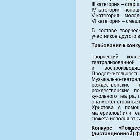
III категория – старш
IV категория – юноше
V категория – молоде
VI категория – смеш
В составе творчес
участников другого 
Требования к конк
Творческий колл
театрализованно
и воспроизводя
Продолжительность п
Музыкально-театра
рождественские 
рождественские пе
кукольного театра,
она может строитьс
Христова с помо
материалов) или те
сюжета исполняют с
Конкурс «Рожде
(дистанционной) ф