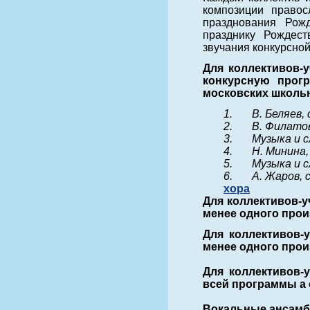
композиции правос
празднования Рож
празднику Рождест
звучания конкурсно
Для коллективов-у
конкурсную прог
московских школь
1.
В. Беляев,
2.
В. Филато
3.
Музыка и 
4.
Н. Минина
5.
Музыка и 
6.
А. Жаров,
хора
Для коллективов-у
менее одного произ
Для коллективов-у
менее одного произ
Для коллективов-у
всей программы a c
Вокальные ансамб