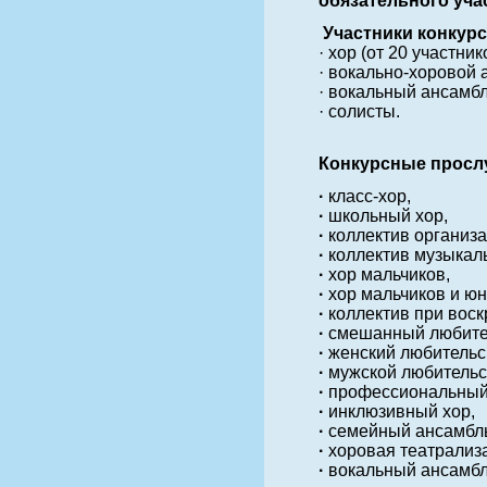
обязательного уча
Участники конкурс
· хор (от 20 участник
· вокально-хоровой 
· вокальный ансамбль
· солисты.
Конкурсные просл
·
класс-хор,
·
школьный хор,
·
коллектив организ
·
коллектив музыкал
·
хор мальчиков,
·
хор мальчиков и ю
·
коллектив при воск
·
смешанный любител
·
женский любительс
·
мужской любительс
·
профессиональный
·
инклюзивный хор,
·
семейный ансамбл
·
хоровая театрализ
·
вокальный ансамбл