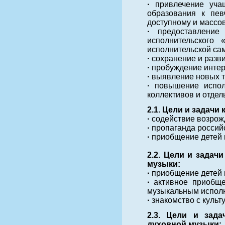
·
привлечение уча
образования к пев
доступному и массов
·
предоставление
исполнительского
исполнительской са
·
сохранение и разви
·
пробуждение интер
·
выявление новых т
·
повышение испол
коллективов и отдел
2.1. Цели и задач
·
содействие возрож
·
пропаганда российс
·
приобщение детей 
2.2. Цели и задач
музыки:
·
приобщение детей 
·
активное приобщ
музыкальным исполн
·
знакомство с культ
2.3. Цели и зад
духовной музыки: