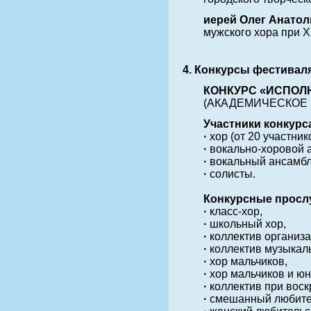
иерей Олег Анат
мужского хора при 
4. Конкурсы фестивал
КОНКУРС «ИСПОЛ
(АКАДЕМИЧЕСКОЕ 
Участники конкурс
·
хор (от 20 участник
·
вокально-хоровой а
·
вокальный ансамбль
·
солисты.
Конкурсные просл
·
класс-хор,
·
школьный хор,
·
коллектив организ
·
коллектив музыкал
·
хор мальчиков,
·
хор мальчиков и ю
·
коллектив при воск
·
смешанный любител