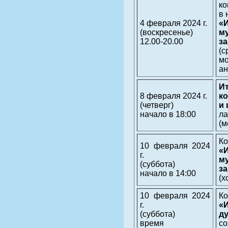
ко
в 
4 февраля 2024 г.
«
(воскресенье)
м
12.00-20.00
з
(
м
ан
И
8 февраля 2024 г.
к
(четверг)
и
начало в 18:00
ла
(м
Ко
10 февраля 2024
«
г.
м
(суббота)
з
начало в 14:00
(х
10 февраля 2024
Ко
г.
«
(суббота)
д
время
со