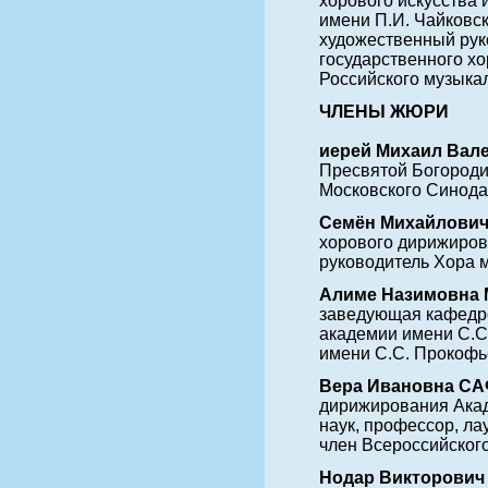
хорового искусства 
имени П.И. Чайковс
художественный рук
государственного х
Российского музыка
ЧЛЕНЫ ЖЮРИ
иерей Михаил Вале
Пресвятой Богороди
Московского Синода
Семён Михайлович
хорового дирижиров
руководитель Хора 
Алиме Назимовна М
заведующая кафедро
академии имени С.С
имени С.С. Прокофь
Вера Ивановна СА
дирижирования Акад
наук, профессор, л
член Всероссийског
Нодар Викторович 