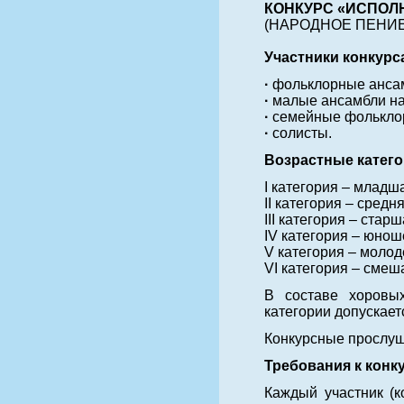
КОНКУРС «ИСПОЛ
(НАРОДНОЕ ПЕНИЕ
Участники конкурс
·
фольклорные ансамб
·
малые ансамбли нар
·
семейные фолькло
·
солисты.
Возрастные катего
I категория – младша
II категория – средня
III категория – старш
IV категория – юноше
V категория – молоде
VI категория – смеш
В составе хоровых
категории допускает
Конкурсные прослуш
Требования к конк
Каждый участник (к