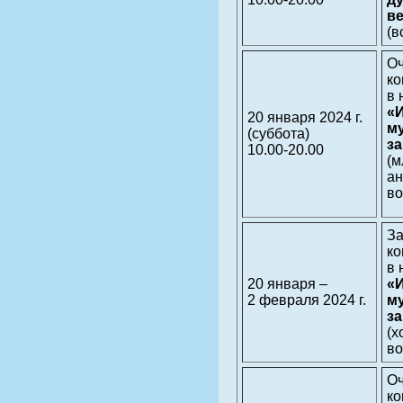
в
(в
О
ко
в 
«
20 января 2024 г.
м
(суббота)
з
10.00-20.00
(
ан
во
З
ко
в 
20 января –
«
2 февраля 2024 г.
м
з
(х
во
О
ко