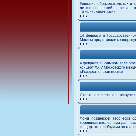
Решение образовательных и ку
детско-юношеский фестиваль-к
10 тысяч участников
14 февраля в Государственно
Москвы представили концертну
4 февраля в Большом зале Моск
концерт XXIV Московского межд
«Рождественская песнь»
Стартовал фестиваль-конкурс 
Фонд поддержки творчески о
хорошими вокальными данными 
концертах со звёздами на главн